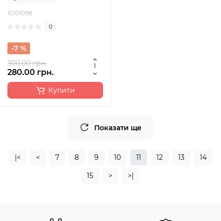
Lite, 1S чорний
10101098
0
-7 %
300.00 грн.
280.00 грн.
Купити
Показати ще
|<
<
7
8
9
10
11
12
13
14
15
>
>|