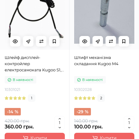
Шлейф дисплей-
Штифт механізма
контройлер
складання Kugoo M4
електросамоката Kugoo S1,
S2, S3
В наявності
В наявності
10301021
10302028
1
2
-14 %
-29 %
420.00 грн.
140.00 грн.
360.00 грн.
100.00 грн.
Купити
Купити