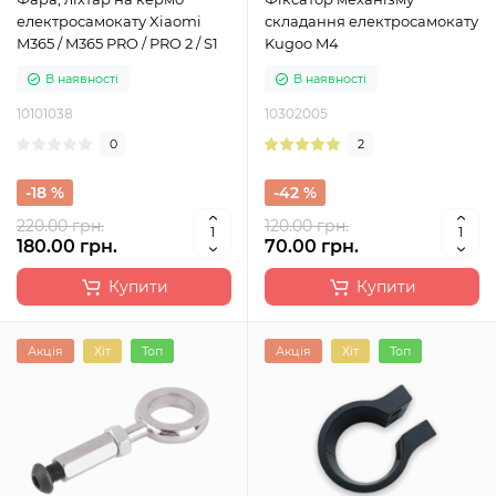
електросамокату Xiaomi
складання електросамокату
M365 / M365 PRO / PRO 2 / S1
Kugoo M4
В наявності
В наявності
10101038
10302005
0
2
-18 %
-42 %
220.00 грн.
120.00 грн.
180.00 грн.
70.00 грн.
Купити
Купити
Акція
Хіт
Топ
Акція
Хіт
Топ