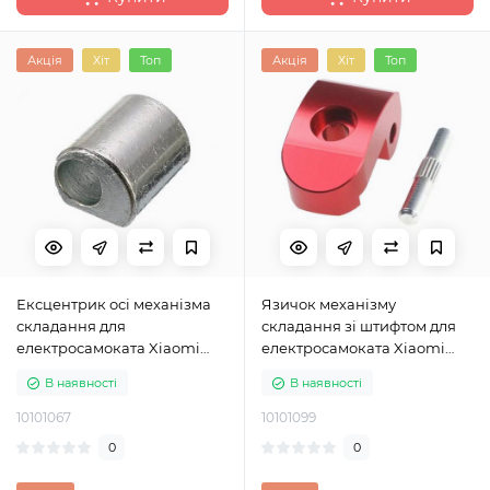
Акція
Хіт
Топ
Акція
Хіт
Топ
Ексцентрик осі механізма
Язичок механізму
складання для
складання зі штифтом для
електросамоката Xiaomi
електросамоката Xiaomi
M365
M365, M365 Pro, M365 Pro 2,
В наявності
В наявності
Lite, 1S червоний
10101067
10101099
0
0