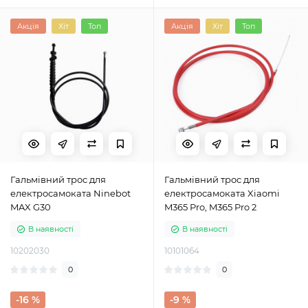
Акція
Хіт
Топ
Акція
Хіт
Топ
Гальмівний трос для
Гальмівний трос для
електросамоката Ninebot
електросамоката Xiaomi
MAX G30
M365 Pro, M365 Pro 2
В наявності
В наявності
10202030
10101064
0
0
-16 %
-9 %