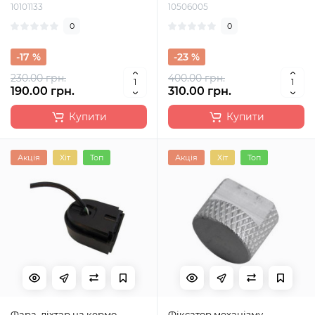
10101133
10506005
0
0
-17 %
-23 %
230.00 грн.
400.00 грн.
190.00 грн.
310.00 грн.
Купити
Купити
Акція
Хіт
Топ
Акція
Хіт
Топ
Фара, ліхтар на кермо
Фіксатор механізму