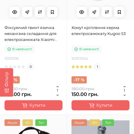
Фіксуючий гвинт язичка
Хомут кріплення керма
механізма складання для
електросамокату Kugoo S3
електросамоката Xiaomi
M365, M365 Pro, M365 Pro 2,
В наявності
В наявності
1S, Lite
10101016
10301004
0
1
Фільтр
-16 %
-17 %
190.00 грн.
180.00 грн.
160.00 грн.
150.00 грн.
Купити
Купити
Акція
Хіт
Топ
Акція
Хіт
Топ