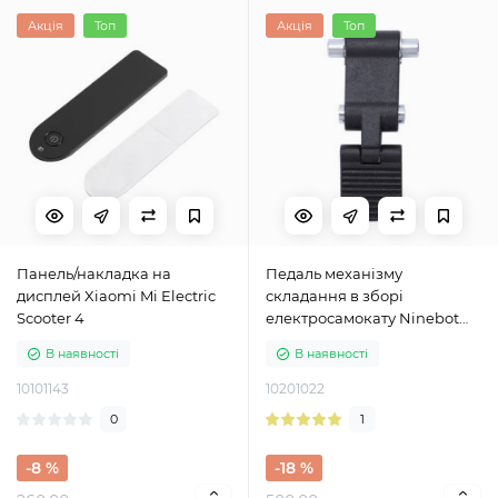
Акція
Топ
Акція
Топ
Панель/накладка на
Педаль механізму
дисплей Xiaomi Mi Electric
складання в зборі
Scooter 4
електросамокату Ninebot
ES1 ES2 ES4
В наявності
В наявності
10101143
10201022
0
1
-8 %
-18 %