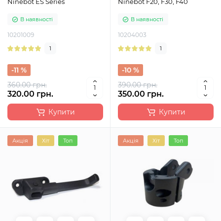
Ninebot ES Series
Ninebot F20, F30, F40
В наявності
В наявності
10201009
10204003
1
1
-11 %
-10 %
360.00 грн.
390.00 грн.
320.00 грн.
350.00 грн.
Купити
Купити
Акція
Хіт
Топ
Акція
Хіт
Топ