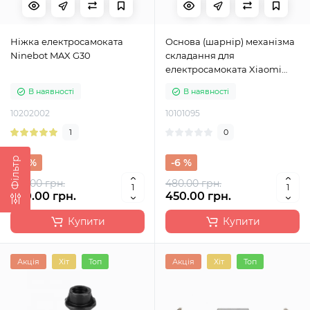
Ніжка електросамоката
Основа (шарнір) механізма
Ninebot MAX G30
складання для
електросамоката Xiaomi
M365, M365 Pro, M365 Pro 2,
В наявності
В наявності
1S, Lite
10202002
10101095
1
0
Фільтр
-9 %
-6 %
330.00 грн.
480.00 грн.
300.00 грн.
450.00 грн.
Купити
Купити
Акція
Хіт
Топ
Акція
Хіт
Топ