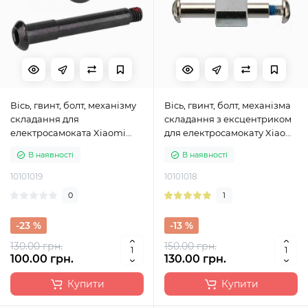
Вісь, гвинт, болт, механізму
Вісь, гвинт, болт, механізма
складання для
складання з ексцентриком
електросамоката Xiaomi
для електросамокату Xiaomi
M365 Pro, M365 Pro 2, 1S, Lite
M365
В наявності
В наявності
10101019
10101018
0
1
-23 %
-13 %
130.00 грн.
150.00 грн.
100.00 грн.
130.00 грн.
Купити
Купити