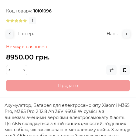
Код товару:
10101096
1
Попер.
Наст.
Немає в наявності
8950.00 грн.
Продано
Акумулятор, Батарея для електросамокату Xiaomi M365
Pro, M365 Pro 2 12.8 Ah 36V 460.8 W сумісна з
вищезазначеними версіями електросамокату Xiaomi.
Ця АКБ складається з літій іонних ємностей, з'єднаних
між собою, які зафіксовані в металевому кейсі. З заводу
у цій АКБ передбачені інтерфейси підключення як