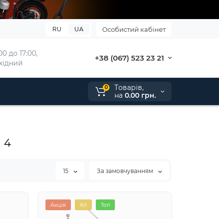
RU
UA
Особистий кабінет
0 до 17:00, 
+38 (067) 523 23 21
ихідний
Tоварів,
0
на
0.00 грн.
 4
15
За замовчуванням
Акція
Хіт
Топ