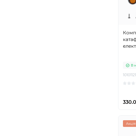
Комп
катаф
елект
В 
10101121
330.0
Акція