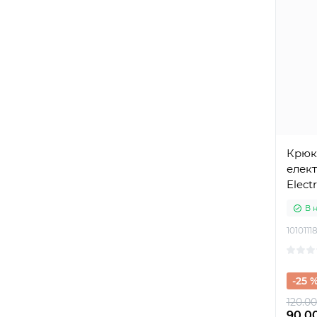
Крюк
елект
Electr
В 
1010111
-25 
120.00
90.00