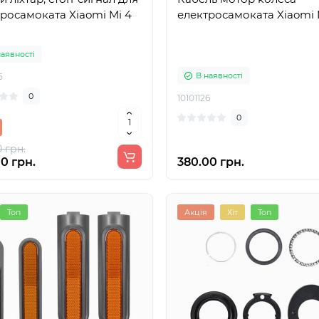
росамоката Xiaomi Mi 4
електросамоката Xiaomi 
наявності
В наявності
5
0
10101126
0
 грн.
0 грн.
380.00 грн.
Топ
Акція
Хіт
Топ