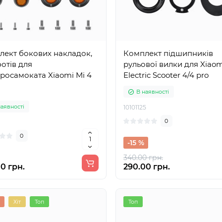
лект бокових накладок,
Комплект підшипників
отів для
рульової вилки для Xiaom
росамоката Xiaomi Mi 4
Electric Scooter 4/4 pro
В наявності
наявності
10101125
0
0
-15 %
340.00 грн.
0 грн.
290.00 грн.
Хіт
Топ
Топ