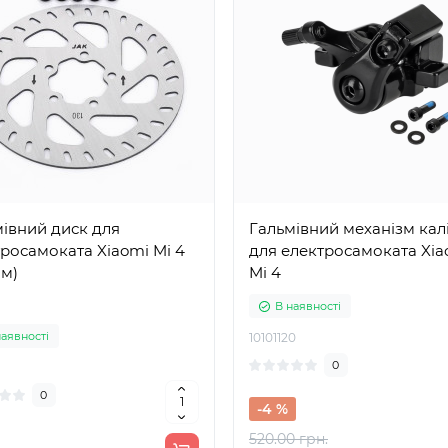
івний диск для
Гальмівний механізм кал
росамоката Xiaomi Mi 4
для електросамоката Xia
мм)
Mi 4
В наявності
наявності
10101120
0
0
-4 %
520.00 грн.