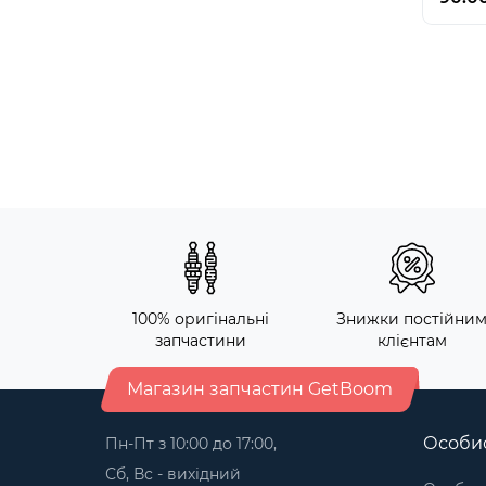
100% оригінальні
Знижки постійни
запчастини
клієнтам
Магазин запчастин GetBoom
Особис
Пн-Пт з 10:00 до 17:00,
Сб, Вс - вихідний