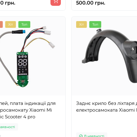
0 грн.
500.00 грн.
Хіт
Топ
Хіт
Топ
ей, плата індикації для
Заднє крило без ліхтаря 
росамокату Xiaomi Mi
електросамоката Xiaomi 
ic Scooter 4 pro
наявності
В наявності
3