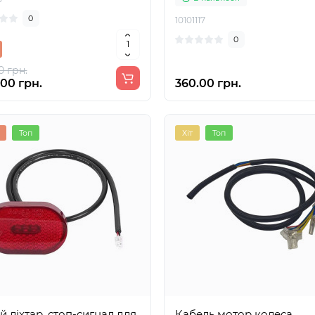
0
10101117
0
0 грн.
00 грн.
360.00 грн.
Топ
Хіт
Топ
й ліхтар, стоп-сигнал для
Кабель мотор колеса