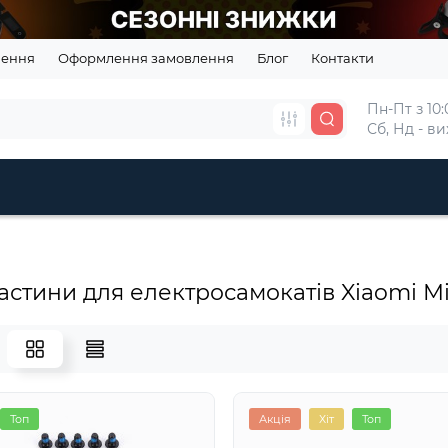
нення
Оформлення замовлення
Блог
Контакти
Пн-Пт з 10:0
Сб, Нд - в
астини для електросамокатів Xiaomi Mi
Топ
Акція
Хіт
Топ