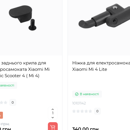
 заднього крила для
Ніжка для електросамок
росамоката Xiaomi Mi
Xiaomi Mi 4 Lite
ic Scooter 4 ( Mi 4)
наявності
В наявності
8
0
10101142
0
%
 грн.
 грн.
340.00 грн.