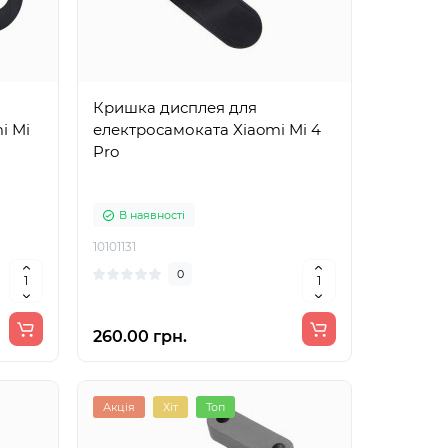
Кришка дисплея для
i Mi
електросамоката Xiaomi Mi 4
Pro
В наявності
10101131
0
260.00 грн.
Акція
Хіт
Топ