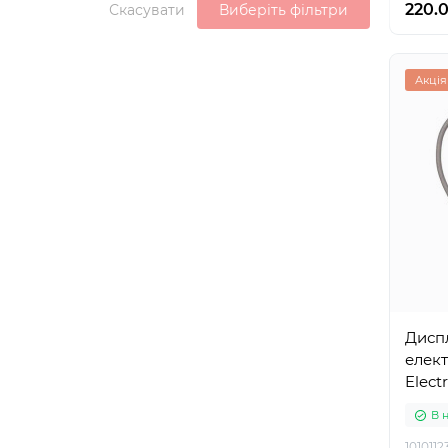
220.0
Скасувати
Виберіть фільтри
Акція
Диспл
елект
Electr
В 
1010112