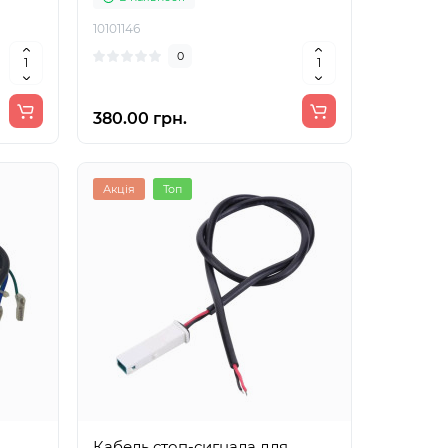
10101146
0
380.00 грн.
Акція
Топ
Кабель стоп-сигнала для