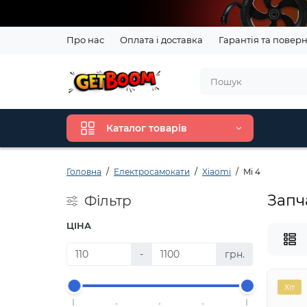
Про нас
Оплата і доставка
Гарантія та повер
Каталог товарів
Головна
Електросамокати
Xiaomi
Mi 4
Запч
Фільтр
ЦІНА
-
грн.
Хіт