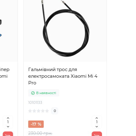
іпер
Гальмівний трос для
omi
електросамоката Xiaomi Mi 4
Pro
В наявності
10101133
0
-17 %
230.00 грн.