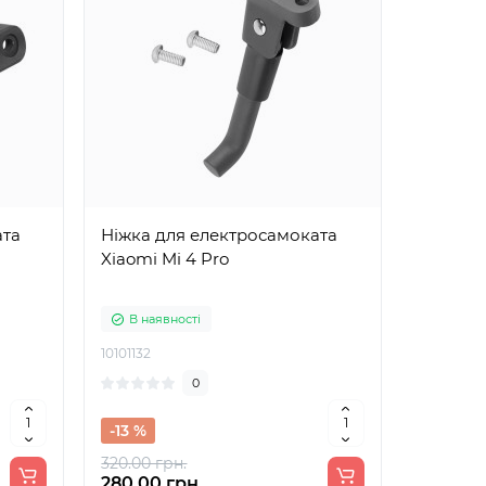
ата
Ніжка для електросамоката
Xiaomi Mi 4 Pro
В наявності
10101132
0
-13 %
320.00 грн.
280.00 грн.