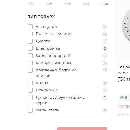
110
358
605
853
1,1 тис.
ТИП ТОВАРУ
Аксесуари
4
Гальмівна система
3
Дисплеї
1
Електроніка
3
Зарядні пристрої
1
Корпусні частини
6
Гальм
Кріплення, болти, осі,
3
елект
штифти
(130 
Крила
2
Покришки
1
Ручки газу, ручки гальма,
1
В 
курки
10101116
Фари, стопи
2