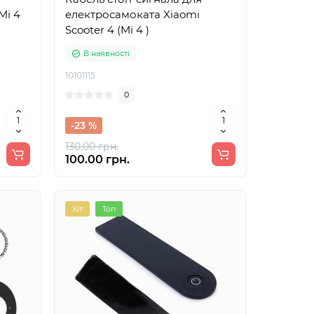
Mi 4
електросамоката Xiaomi
Scooter 4 (Mi 4 )
В наявності
10101115
0
-23 %
130.00 грн.
100.00 грн.
Хіт
Топ