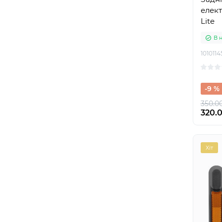
елект
Lite
В 
1010114
-9 %
350.00
320.0
Хіт