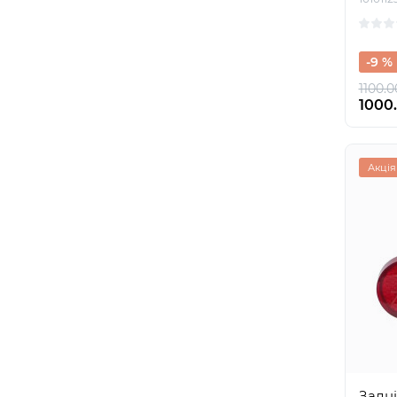
-9 %
1100.0
1000.
Акція
Задні