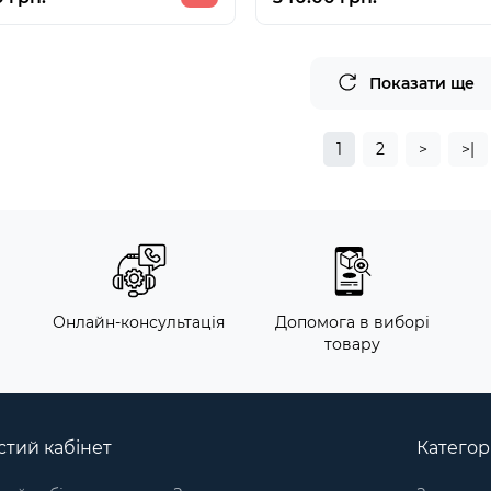
Показати ще
1
2
>
>|
м
Онлайн-консультація
Допомога в виборі
товару
тий кабінет
Категорі