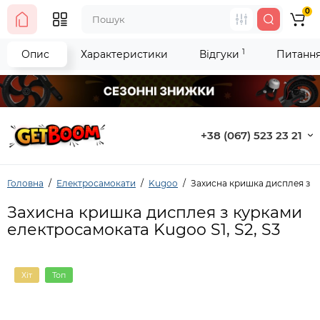
0
1
Опис
Характеристики
Відгуки
Питання 
+38 (067) 523 23 21
Головна
Електросамокати
Kugoo
Захисна кришка дисплея з ку
Захисна кришка дисплея з курками
електросамоката Kugoo S1, S2, S3
Хіт
Топ