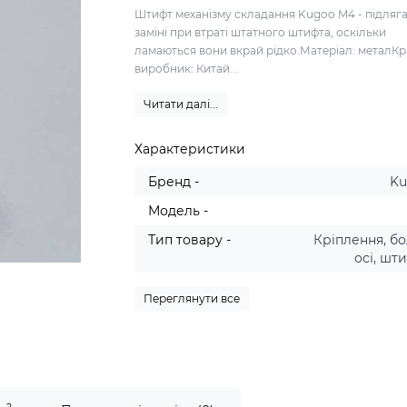
Штифт механізму складання Kugoo M4 - підляг
заміні при втраті штатного штифта, оскільки
ламаються вони вкрай рідко.Матеріал: металКр
виробник: Китай...
Читати далі...
Характеристики
Бренд -
K
Модель -
Тип товару -
Кріплення, бо
осі, шт
Переглянути все