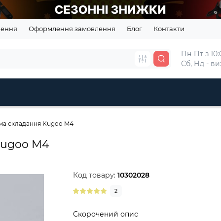
нення
Оформлення замовлення
Блог
Контакти
Пн-Пт з 10:0
Сб, Нд - в
ма складання Kugoo M4
Kugoo M4
Код товару:
10302028
2
Скорочений опис