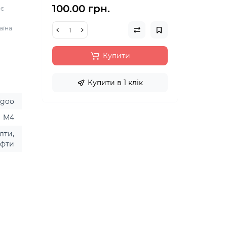
100.00 грн.
ає
аїна
Купити
Купити в 1 клік
ugoo
M4
лти,
ифти