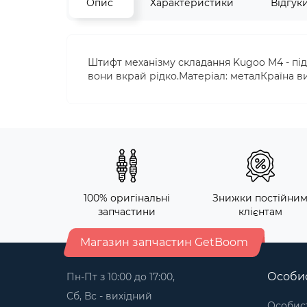
Опис
Характеристики
Відгук
Штифт механізму складання Kugoo M4 - під
вони вкрай рідко.Матеріал: металКраїна в
100% оригінальні
Знижки постійни
запчастини
клієнтам
Магазин запчастин GetBoom
Особис
Пн-Пт з 10:00 до 17:00,
Сб, Вс - вихідний
Особист