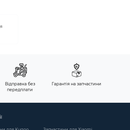
ся
Відправка без
Гарантія на запчастини
передплати
ї
ни для Kugoo
Запчастини для Xiaomi