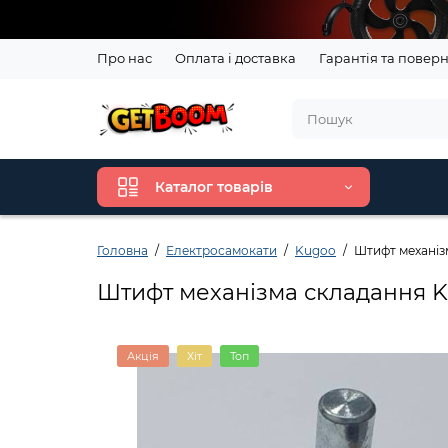
Про нас
Оплата і доставка
Гарантія та повер
Каталог товарів
Головна
Електросамокати
Kugoo
Штифт механіз
Штифт механізма складання 
Акція
Хіт
Топ