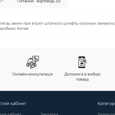
2
и
Питання - відповідь (0)
лягає заміні при втраті штатного штифта, оскільки ламають
иробник: Китай
м
Онлайн-консультація
Допомога в виборі
товару
тий кабінет
Категорі
ий кабінет
Закладки
Запчасти