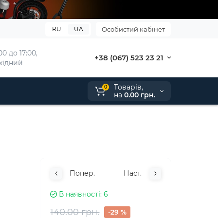
RU
UA
Особистий кабінет
0 до 17:00, 
+38 (067) 523 23 21
ихідний
Tоварів,
0
на
0.00 грн.
Попер.
Наст.
В наявності
6
140.00 грн.
-29 %