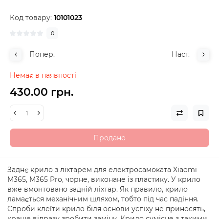
Код товару:
10101023
0
Попер.
Наст.
Немає в наявності
430.00 грн.
Продано
Заднє крило з ліхтарем для електросамоката Xiaomi
M365, M365 Pro, чорне, виконане із пластику. У крило
вже вмонтовано задній ліхтар. Як правило, крило
ламається механічним шляхом, тобто під час падіння.
Спроби клеїти крило біля основи успіху не приносять,
краще відразу зробити заміну. Крило сумісне з такими