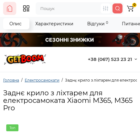
0
0
Опис
Характеристики
Відгуки
Питання
+38 (067) 523 23 21
Головна
Електросамокати
Заднє крило з ліхтарем для електрос
Заднє крило з ліхтарем для
електросамоката Xiaomi M365, M365
Pro
Топ