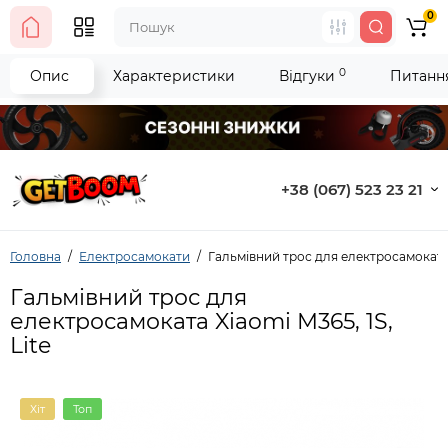
0
0
Опис
Характеристики
Відгуки
Питання
+38 (067) 523 23 21
Головна
Електросамокати
Гальмівний трос для електросамоката X
Гальмівний трос для
електросамоката Xiaomi M365, 1S,
Lite
Хіт
Топ