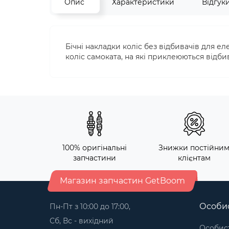
Опис
Характеристики
Відгук
Бічні накладки коліс без відбивачів для е
коліс самоката, на які приклеюються відбив
100% оригінальні
Знижки постійни
запчастини
клієнтам
Магазин запчастин GetBoom
Особис
Пн-Пт з 10:00 до 17:00,
Сб, Вс - вихідний
Особист