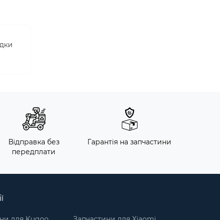
адки
Відправка без
Гарантія на запчастини
передплати
ї
ни для Kugoo
Запчастини для Xiaomi