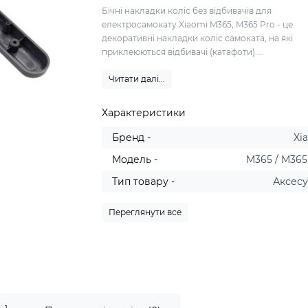
Бічні накладки коліс без відбивачів для
електросамокату Xiaomi M365, M365 Pro - це
декоративні накладки коліс самоката, на які
приклеюються відбивачі (катафоти)....
Читати далі...
Характеристики
Бренд -
Xi
Модель -
M365 / M365
Тип товару -
Аксес
Переглянути все