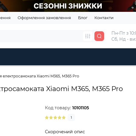
нення
Оформлення замовлення
Блог
Контакти
Пн-Пт з 10:0
Сб, Нд - в
ля електросамоката Xiaomi M365, M365 Pro
ктросамоката Xiaomi M365, M365 Pro
Код товару:
10101105
1
Скорочений опис