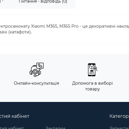
1
и
Питання - відповідь (0)
лектросамокату Xiaomi M365, M365 Pro - це декоративні накл
ачі (катафоти).
м
Онлайн-консультація
Допомога в виборі
товару
тий кабінет
Категорі
ий кабінет
Закладки
Запчасти