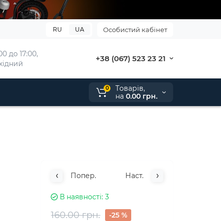
RU
UA
Особистий кабінет
0 до 17:00, 
+38 (067) 523 23 21
ихідний
Tоварів,
0
на
0.00 грн.
Попер.
Наст.
В наявності
3
160.00 грн.
-25 %