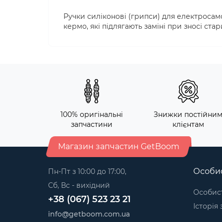
Ручки силіконові (грипси) для електросамок
кермо, які підлягають заміні при зносі ст
100% оригінальні
Знижки постійни
запчастини
клієнтам
Магазин запчастин GetBoom
Особис
Пн-Пт з 10:00 до 17:00,
Сб, Вс - вихідний
Особист
+38 (067) 523 23 21
Історія
info@getboom.com.ua