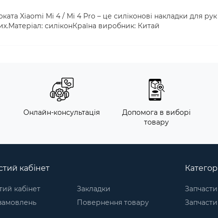
ата Xiaomi Mi 4 / Mi 4 Pro – це силіконові накладки для рук
арих.Матеріал: силіконКраїна виробник: Китай
м
Онлайн-консультація
Допомога в виборі
товару
тий кабінет
Категорі
ий кабінет
Закладки
Запчасти
 замовлень
Повернення товару
Запчасти