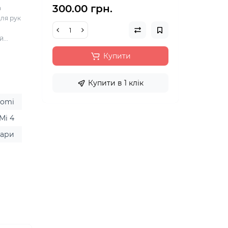
300.00 грн.
а
для рук
...
Купити
Купити в 1 клік
aomi
Mi 4
уари