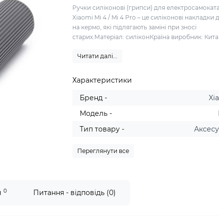
Ручки силіконові (грипси) для електросамокат
Xiaomi Mi 4 / Mi 4 Pro – це силіконові накладки 
на кермо, які підлягають заміні при зносі
старих.Матеріал: силіконКраїна виробник: Китай
Читати далі...
Характеристики
Бренд -
Xi
Модель -
Тип товару -
Аксес
Переглянути все
0
и
Питання - відповідь (0)