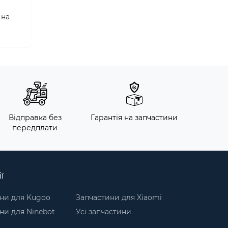
 на
Відправка без
Гарантія на запчастини
передплати
ї
ни для Kugoo
Запчастини для Xiaomi
ни для Ninebot
Усі запчастини