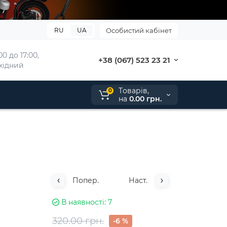
RU
UA
Особистий кабінет
0 до 17:00, 
+38 (067) 523 23 21
ихідний
Tоварів,
0
на
0.00 грн.
Попер.
Наст.
В наявності
7
320.00 грн.
-6 %