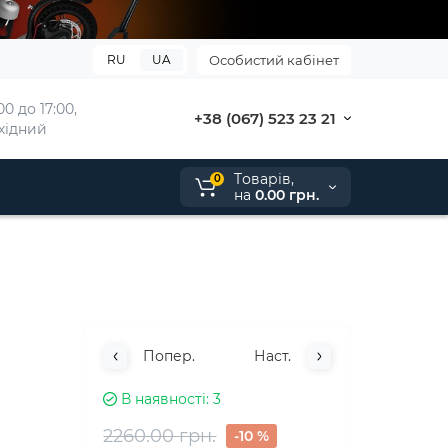
RU
UA
Особистий кабінет
0 до 17:00, 
+38 (067) 523 23 21
ихідний
Tоварів,
0
на
0.00 грн.
Попер.
Наст.
В наявності
3
2260.00 грн.
-10 %