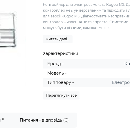
Контройлер для електросамоката Kugoo M5. Д
контройлер не є універсальним та підходить ті
для версії Kugoo M5. Діагностувати несправни
контролер живлення не так просто. Симптоми
можуть бути різними, самокат може ...
Читати далі...
Характеристики
Бренд -
K
Модель -
Тип товару -
Електро
Переглянути все
0
и
Питання - відповідь (0)