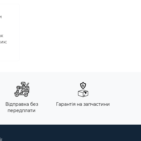
и
ак
ик:
Відправка без
Гарантія на запчастини
передплати
ї