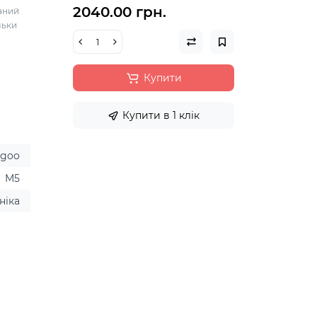
2040.00 грн.
аний
льки
й
Купити
Купити в 1 клік
ugoo
M5
ніка