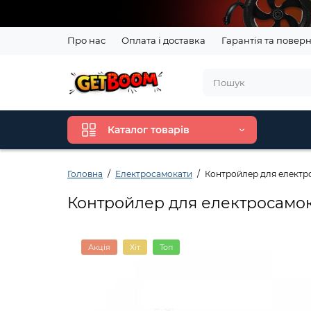
Про нас
Оплата і доставка
Гарантія та повер
Каталог товарів
Головна
Електросамокати
Контройлер для електр
Контройлер для електросамо
Акція
Хіт
Топ