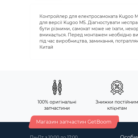
Контройлер для електросамоката Kugoo M5
для версії Kugoo M5. Діагностувати несп
бути різними, самокат може не їхати, неко
вмикається. Перед монтажем необхідно ви
під час виробництва, замикання, потраплян
Китай
100% оригінальні
Знижки постійни
запчастини
клієнтам
Магазин запчастин GetBoom
Особис
Пн-Пт з 10:00 до 17:00,