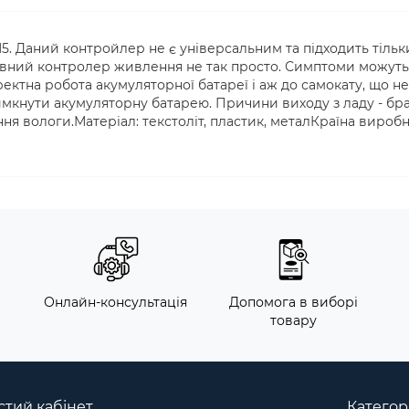
. Даний контройлер не є універсальним та підходить тільк
равний контролер живлення не так просто. Симптоми можуть
ректна робота акумуляторної батареї і аж до самокату, що не
мкнути акумуляторну батарею. Причини виходу з ладу - бр
ня вологи.Матеріал: текстоліт, пластик, металКраїна виробн
м
Онлайн-консультація
Допомога в виборі
товару
тий кабінет
Категорі