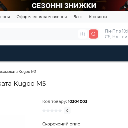
нення
Оформлення замовлення
Блог
Контакти
Пн-Пт з 10:0
Сб, Нд - в
осамоката Kugoo M5
ката Kugoo M5
Код товару:
10304003
0
Скорочений опис