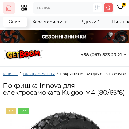
0
3
Опис
Характеристики
Відгуки
Питання 
+38 (067) 523 23 21
Головна
Електросамокати
Покришка Innova для електросамокат
Покришка Innova для
електросамоката Kugoo M4 (80/65*6)
Хіт
Топ