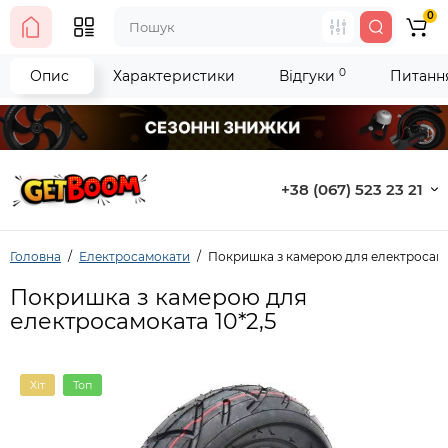
0
0
Опис
Характеристики
Відгуки
Питання
+38 (067) 523 23 21
Головна
Електросамокати
Покришка з камерою для електросамо
Покришка з камерою для
електросамоката 10*2,5
Хіт
Топ