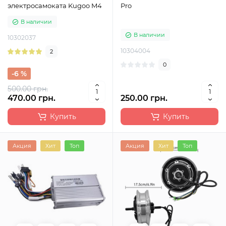
электросамоката Kugoo M4
Pro
В наличии
В наличии
10302037
10304004
2
0
-6 %
500.00 грн.
470.00 грн.
250.00 грн.
Купить
Купить
Акция
Хит
Топ
Акция
Хит
Топ