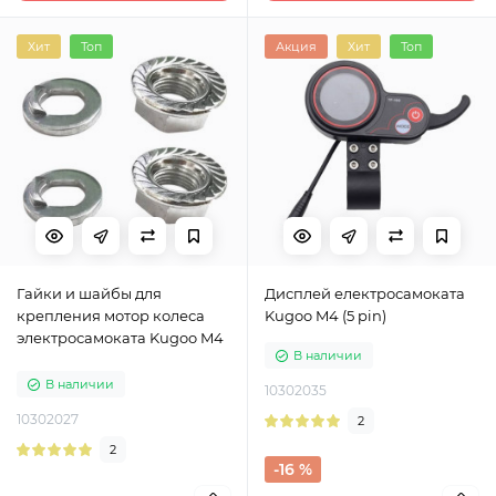
Хит
Топ
Акция
Хит
Топ
Гайки и шайбы для
Дисплей електросамоката
крепления мотор колеса
Kugoo M4 (5 pin)
электросамоката Kugoo M4
В наличии
В наличии
10302035
10302027
2
2
-16 %