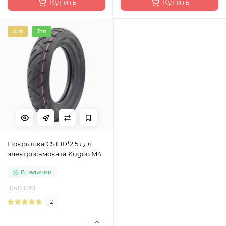
Купить
Купить
Хит
Топ
Покрышка CST 10*2.5 для
электросамоката Kugoo M4
В наличии
10401020
2