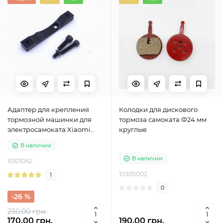
Адаптер для крепления
Колодки для дискового
тормозной машинки для
тормоза самоката Ф24 мм
электросамоката Xiaomi
круглые
M365, M365 Pro, M365 Pro 2,
В наличии
1S, Lite
В наличии
10101062
10305002
1
0
-26 %
230.00 грн.
170.00 грн.
190.00 грн.