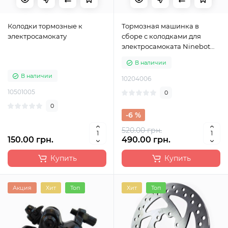
Колодки тормозные к
Тормозная машинка в
электросамокату
сборе с колодками для
электросамоката Ninebot
F30 , F40
В наличии
В наличии
10204006
10501005
0
0
-6 %
520.00 грн.
150.00 грн.
490.00 грн.
Купить
Купить
Акция
Хит
Топ
Хит
Топ