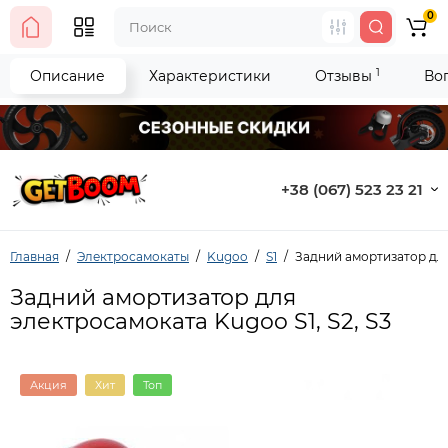
0
1
Описание
Характеристики
Отзывы
Во
+38 (067) 523 23 21
Главная
Электросамокаты
Kugoo
S1
Задний амортизатор для
Задний амортизатор для
электросамоката Kugoo S1, S2, S3
Акция
Хит
Топ