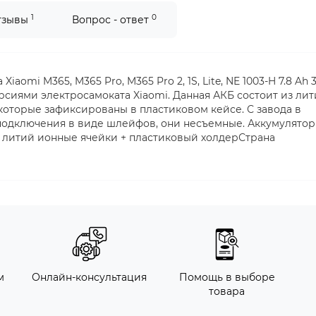
1
0
тзывы
Вопрос - ответ
aomi M365, M365 Pro, M365 Pro 2, 1S, Lite, NE 1003-H 7.8 Ah 
иями электросамоката Xiaomi. Данная АКБ состоит из ли
которые зафиксированы в пластиковом кейсе. С завода в
одключения в виде шлейфов, они несъемные. Аккумулятор
: литий ионные ячейки + пластиковый холдерСтрана
м
Онлайн-консультация
Помощь в выборе
товара