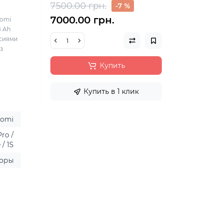
7500.00 грн.
-7 %
7000.00 грн.
aomi
8 Ah
сиями
з
Купить
Купить в 1 клик
aomi
ro /
 / 1S
торы