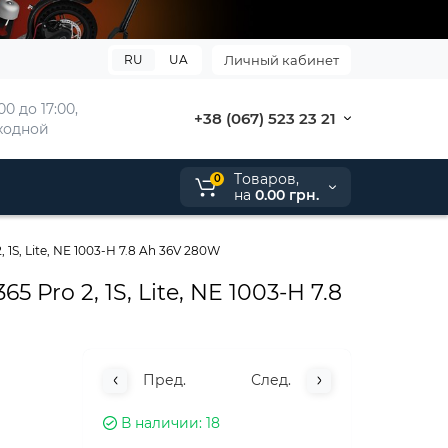
RU
UA
Личный кабинет
00 до 17:00, 
+38 (067) 523 23 21
ыходной
Tоваров,
0
на
0.00 грн.
1S, Lite, NE 1003-H 7.8 Ah 36V 280W
Pro 2, 1S, Lite, NE 1003-H 7.8
Пред.
След.
В наличии
18