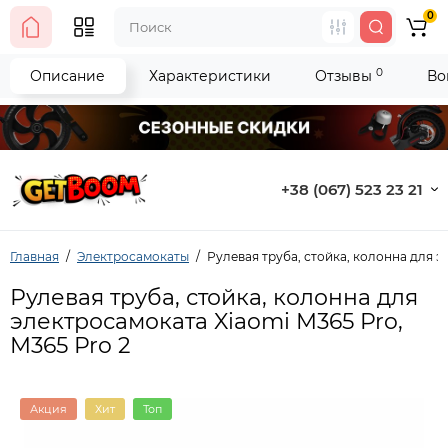
0
0
Описание
Характеристики
Отзывы
Во
+38 (067) 523 23 21
Главная
Электросамокаты
Рулевая труба, стойка, колонна для э
Рулевая труба, стойка, колонна для
электросамоката Xiaomi M365 Pro,
M365 Pro 2
Акция
Хит
Топ