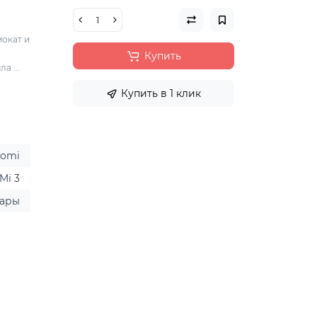
окат и
Купить
а ...
Купить в 1 клик
aomi
Mi 3
уары