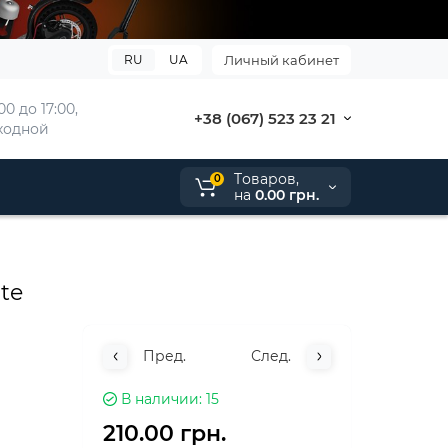
RU
UA
Личный кабинет
00 до 17:00, 
+38 (067) 523 23 21
ыходной
Tоваров,
0
на
0.00 грн.
te
Пред.
След.
В наличии
15
210.00 грн.