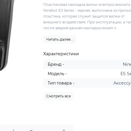
Пластиковая накладка вилки электросамоката
Ninebot ES Series - черная, выполнена из прочн
пластика, которая служит защитой вилки от
внешнего воздействия. При эксплуатации, а та
после аварий данная накладка может л...
Читать далее...
Характеристики
Бренд -
Nin
Модель -
ES S
Тип товара -
Аксесс
Смотреть все