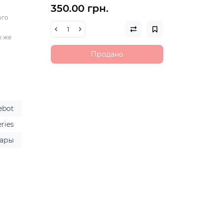
350.00 грн.
ого
к же
Продано
ebot
eries
уары