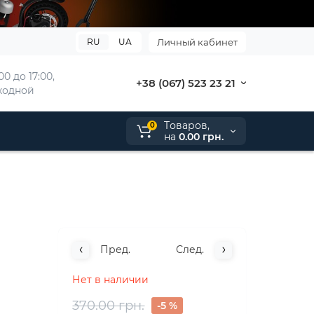
RU
UA
Личный кабинет
00 до 17:00, 
+38 (067) 523 23 21
ыходной
Tоваров,
0
на
0.00 грн.
Пред.
След.
Нет в наличии
370.00 грн.
-5 %