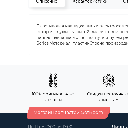
Описание
Характеристики
О
Пластиковая накладка вилки электросамока
которая служит защитой вилки от внешнег
данная накладка может лопнуть и путём р
Series.Материал: пластикСтрана производи
100% оригинальные
Скидки постоянны
запчасти
клиентам
Магазин запчастей GetBoom
Личны
Пн-Пт с 10:00 до 17:00,