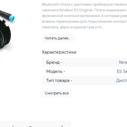
Bluetooth плата с дисплеем приборной панели
самоката Ninebot ES Original. Плата индикации 
физической кнопкой включения, в которые уж
впаяны переходники для подключения контро
самоката, фары и курков газа и то...
Читать далее...
Характеристики
Бренд -
Nin
Модель -
ES S
Тип товара -
Дис
Смотреть все