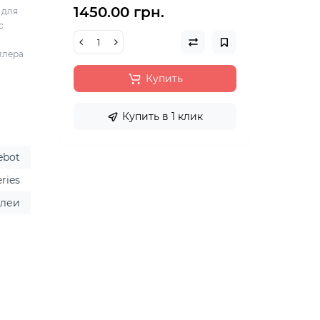
1450.00 грн.
 для
с
е
ллера
Купить
Купить в 1 клик
ebot
eries
плеи