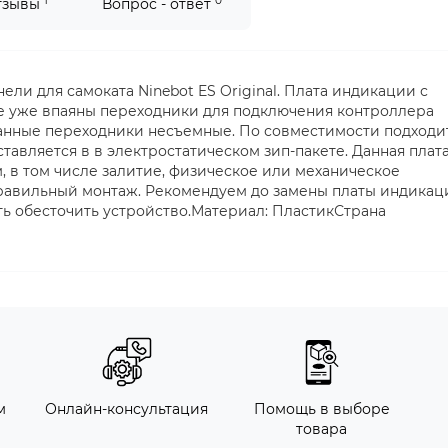
1
0
тзывы
Вопрос - ответ
ели для самоката Ninebot ES Original. Плата индикации с
е уже впаяны переходники для подключения контроллера
 Данные переходники несъемные. По совместимости подходи
ставляется в в электростатическом зип-пакете. Данная плат
, в том числе залитие, физическое или механическое
правильный монтаж. Рекомендуем до замены платы индикац
ть обесточить устройство.Материал: ПластикСтрана
м
Онлайн-консультация
Помощь в выборе
товара