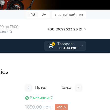
RU
UA
Личный кабинет
00 до 17:00, 
+38 (067) 523 23 21
ыходной
Tоваров,
0
на
0.00 грн.
ies
Пред.
След.
В наличии
7
1850.00 грн.
-22 %