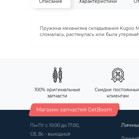
Описание
Характеристики
О
Пружина механизма складывания Kugoo M4
сломалась, растянулась или была утеряна
100% оригинальные
Скидки постоянны
запчасти
клиентам
Магазин запчастей GetBoom
Личны
Пн-Пт с 10:00 до 17:00,
Сб, Вс - выходной
Личный