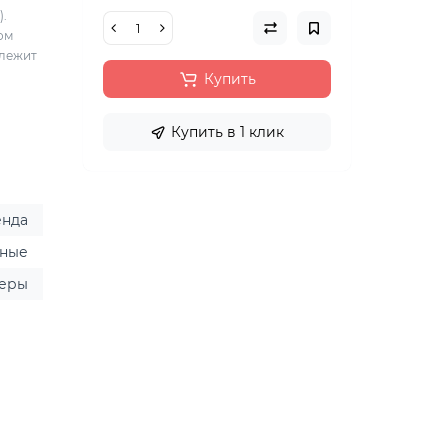
).
ом
длежит
Купить
Купить в 1 клик
енда
ьные
еры