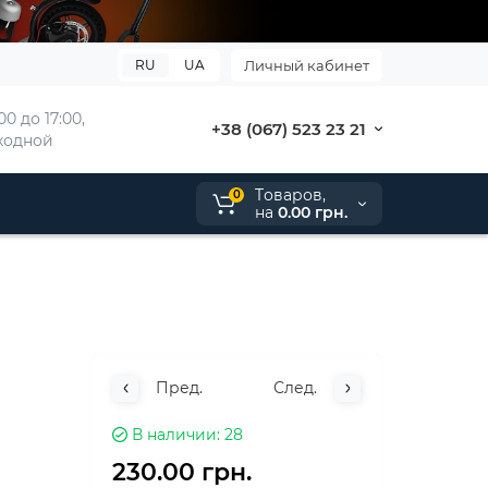
RU
UA
Личный кабинет
00 до 17:00, 
+38 (067) 523 23 21
ыходной
Tоваров,
0
на
0.00 грн.
Пред.
След.
В наличии
28
230.00 грн.