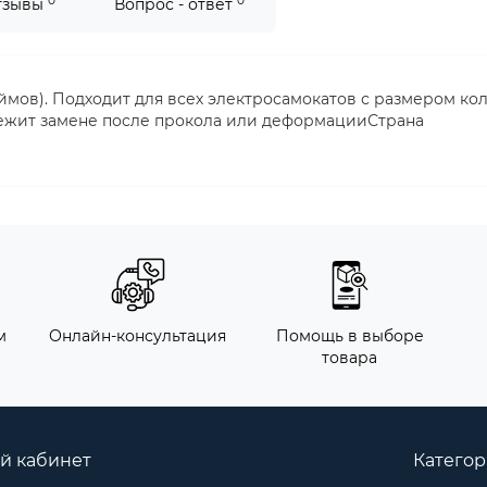
0
0
тзывы
Вопрос - ответ
дюймов). Подходит для всех электросамокатов с размером ко
длежит замене после прокола или деформацииСтрана
м
Онлайн-консультация
Помощь в выборе
товара
й кабинет
Катего