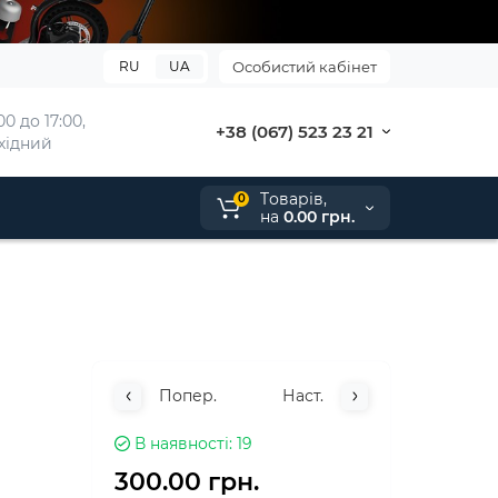
RU
UA
Особистий кабінет
0 до 17:00, 
+38 (067) 523 23 21
ихідний
Tоварів,
0
на
0.00 грн.
Попер.
Наст.
В наявності
19
300.00 грн.