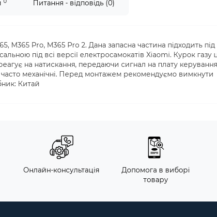
0
и
Питання - відповідь (0)
5, M365 Pro, M365 Pro 2. Дана запасна частина підходить під
рсальною під всі версії електросамокатів Xiaomi. Курок газу 
еагує на натискання, передаючи сигнал на плату керування
ки часто механічні. Перед монтажем рекомендуємо вимкнути
бник: Китай
м
Онлайн-консультація
Допомога в виборі
товару