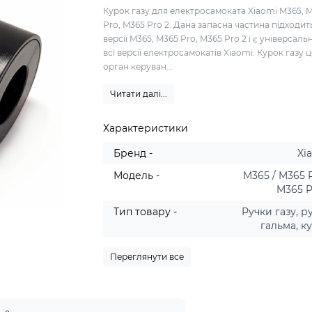
Курок газу для електросамоката Xiaomi M365, 
Pro, M365 Pro 2. Дана запасна частина підходит
версії M365, M365 Pro, M365 Pro 2 і є універсаль
всі версії електросамокатів Xiaomi. Курок газу ц
орган керуван...
Читати далі...
Характеристики
Бренд -
Xi
Модель -
M365 / M365 P
M365 P
Тип товару -
Ручки газу, р
гальма, к
Переглянути все