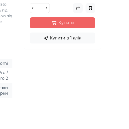
M365
ь під
ною під
е
Купити
Купити в 1 клік
aomi
ro /
ro 2
учки
урки