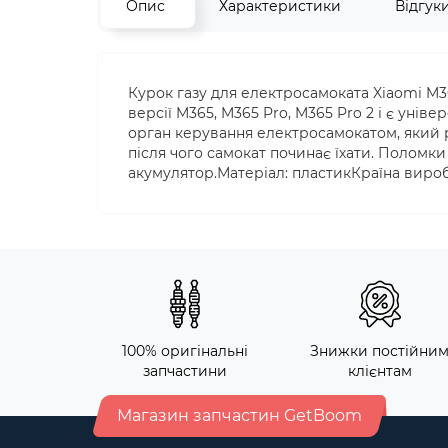
Опис
Характеристики
Відгук
Курок газу для електросамоката Xiaomi M36
версії M365, M365 Pro, M365 Pro 2 і є уніве
орган керування електросамокатом, який р
після чого самокат починає їхати. Полом
акумулятор.Матеріал: пластикКраїна виро
100% оригінальні
Знижки постійни
запчастини
клієнтам
Магазин запчастин GetBoom