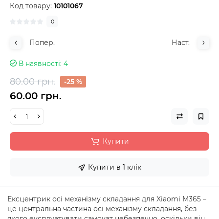
Код товару:
10101067
0
Попер.
Наст.
В наявності
4
80.00 грн.
-25 %
60.00 грн.
Купити
Купити в 1 клік
Ексцентрик осі механізму складання для Xiaomi M365 –
це центральна частина осі механізму складання, без
якого експлуатувати самокат небезпечно, оскільки він