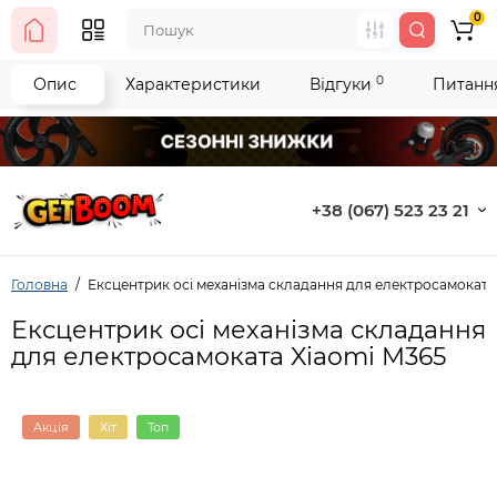
0
0
Опис
Характеристики
Відгуки
Питання
+38 (067) 523 23 21
Головна
Ексцентрик осі механізма складання для електросамоката
Ексцентрик осі механізма складання
для електросамоката Xiaomi M365
Акція
Хіт
Топ