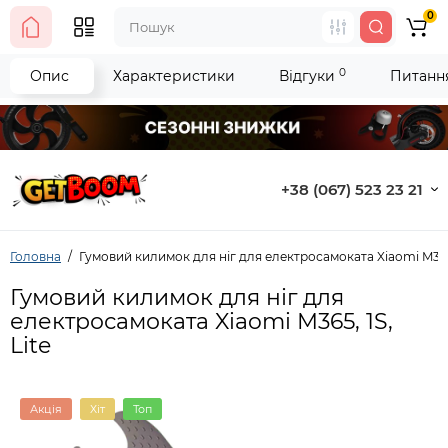
0
0
Опис
Характеристики
Відгуки
Питання
+38 (067) 523 23 21
Головна
Гумовий килимок для ніг для електросамоката Xiaomi M365, 
Гумовий килимок для ніг для
електросамоката Xiaomi M365, 1S,
Lite
Акція
Хіт
Топ