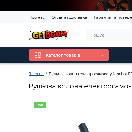
Про нас
Оплата і доставка
Гарантія та повер
Каталог товарів
Головна
Рульова колона електросамокату Ninebot ES 
Рульова колона електросамока
Топ