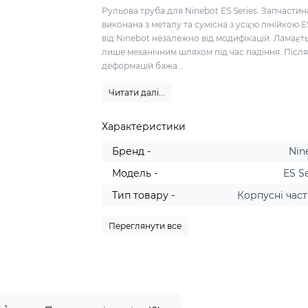
Рульова труба для Ninebot ES Series. Запчастин
виконана з металу та сумісна з усією лінійкою ES
від Ninebot незалежно від модифікацій. Ламаєт
лише механічним шляхом під час падіння. Післ
деформацій бажа...
Читати далі...
Характеристики
Бренд -
Nin
Модель -
ES S
Тип товару -
Корпусні час
Переглянути все