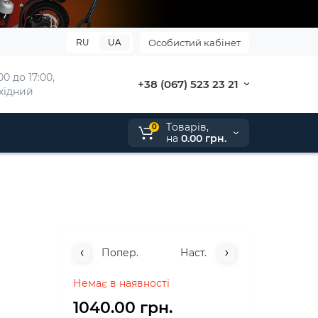
RU
UA
Особистий кабінет
0 до 17:00, 
+38 (067) 523 23 21
ихідний
Tоварів,
0
на
0.00 грн.
Попер.
Наст.
Немає в наявності
1040.00 грн.