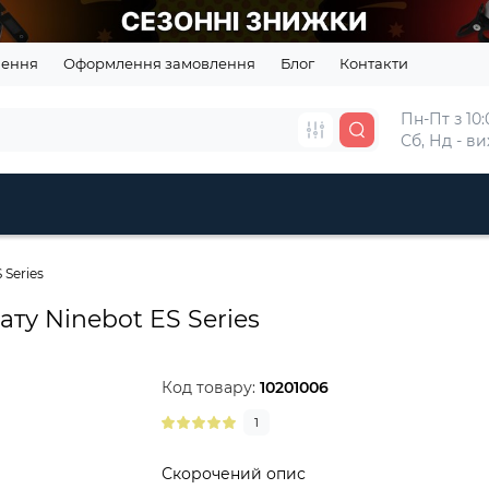
нення
Оформлення замовлення
Блог
Контакти
Пн-Пт з 10:0
Сб, Нд - в
Series
ту Ninebot ES Series
Код товару:
10201006
1
Скорочений опис