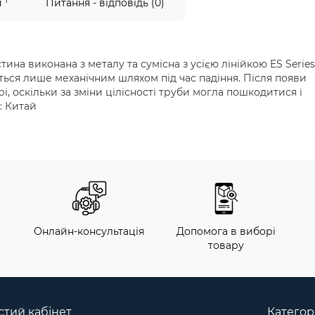
1
и
Питання - відповідь (0)
тина виконана з металу та сумісна з усією лінійкою ES Series
ться лише механічним шляхом під час падіння. Після появи
, оскільки за зміни цілісності труби могла пошкодитися і
: Китай
м
Онлайн-консультація
Допомога в виборі
товару
тий кабінет
Категорі