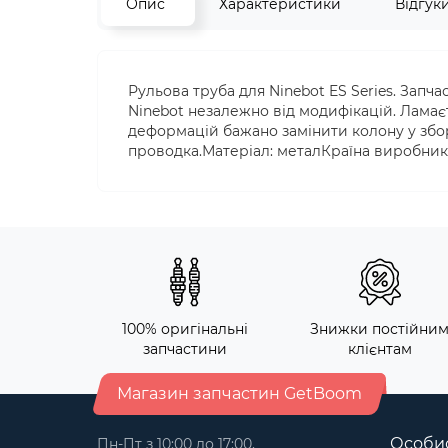
Опис
Характеристики
Відгук
Рульова труба для Ninebot ES Series. Запчас
Ninebot незалежно від модифікацій. Ламає
деформацій бажано замінити колону у зборі
проводка.Матеріал: металКраїна виробник
100% оригінальні
Знижки постійни
запчастини
клієнтам
Магазин запчастин GetBoom
Особис
Пн-Пт з 10:00 до 17:00,