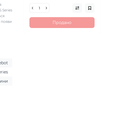
а
 Series
ься
я появи
Продано
ebot
eries
тини