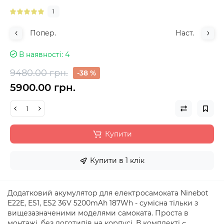
1
Попер.
Наст.
В наявності
4
9480.00 грн.
-38 %
5900.00 грн.
Купити
Купити в 1 клік
Додатковий акумулятор для електросамоката Ninebot
E22E, ES1, ES2 36V 5200mAh 187Wh - сумісна тільки з
вищезазначеними моделями самоката. Проста в
монтажі, без логотипів на корпусі. В комплекті є