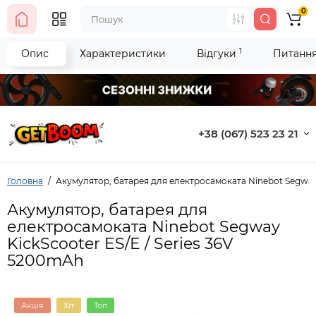
0
1
Опис
Характеристики
Відгуки
Питання 
+38 (067) 523 23 21
Головна
Акумулятор, батарея для електросамоката Ninebot Segway 
Акумулятор, батарея для
електросамоката Ninebot Segway
KickScooter ES/E / Series 36V
5200mAh
Акція
Хіт
Топ