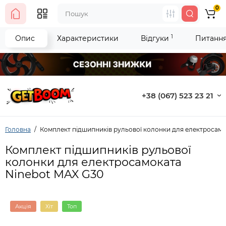
0
1
Опис
Характеристики
Відгуки
Питання 
+38 (067) 523 23 21
Головна
Комплект підшипників рульової колонки для електросамо
Комплект підшипників рульової
колонки для електросамоката
Ninebot MAX G30
Акція
Хіт
Топ