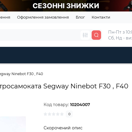
нення
Оформлення замовлення
Блог
Контакти
Пн-Пт з 10:0
Сб, Нд - в
egway Ninebot F30 , F40
ктросамоката Segway Ninebot F30 , F40
Код товару:
10204007
0
Скорочений опис