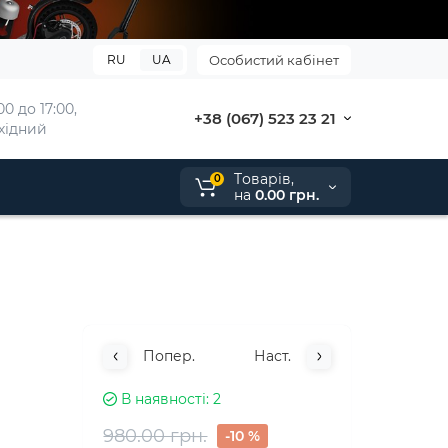
RU
UA
Особистий кабінет
0 до 17:00, 
+38 (067) 523 23 21
ихідний
Tоварів,
0
на
0.00 грн.
Попер.
Наст.
В наявності
2
980.00 грн.
-10 %