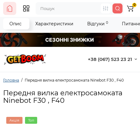
0
0
Опис
Характеристики
Відгуки
Питання
+38 (067) 523 23 21
Головна
Передня вилка електросамоката Ninebot F30 , F40
Передня вилка електросамоката
Ninebot F30 , F40
Акція
Топ