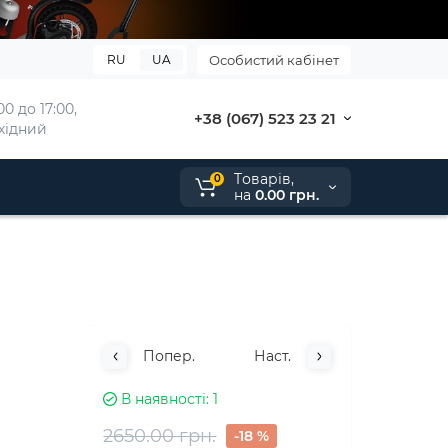
RU
UA
Особистий кабінет
0 до 17:00, 
+38 (067) 523 23 21
ихідний
Tоварів,
0
на
0.00 грн.
Попер.
Наст.
В наявності
1
2650.00 грн.
-18 %