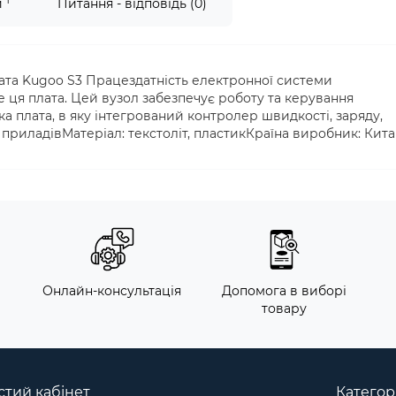
1
и
Питання - відповідь (0)
та Kugoo S3 Працездатність електронної системи
 ця плата. Цей вузол забезпечує роботу та керування
 плата, в яку інтегрований контролер швидкості, заряду,
 приладівМатеріал: текстоліт, пластикКраїна виробник: Кит
м
Онлайн-консультація
Допомога в виборі
товару
тий кабінет
Категорі