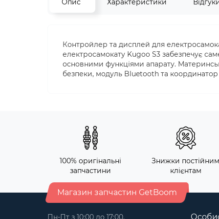
Опис
Характеристики
Відгук
Контройлер та дисплей для електросамока
електросамокату Kugoo S3 забезпечує саме
основними функціями апарату. Материнська
безпеки, модуль Bluetooth та координатор
100% оригінальні
Знижки постійни
запчастини
клієнтам
Магазин запчастин GetBoom
Особис
Пн-Пт з 10:00 до 17:00,