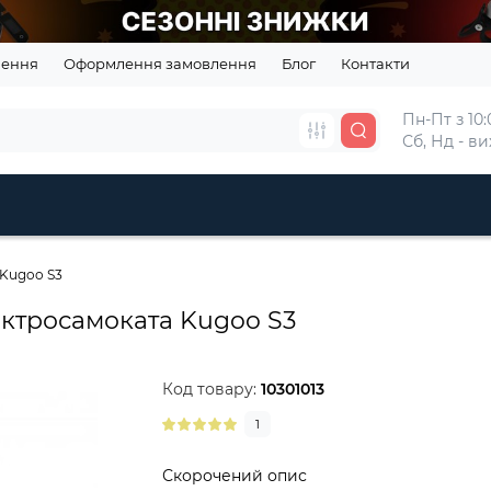
нення
Оформлення замовлення
Блог
Контакти
Пн-Пт з 10:0
Сб, Нд - в
 Kugoo S3
ектросамоката Kugoo S3
Код товару:
10301013
1
Скорочений опис