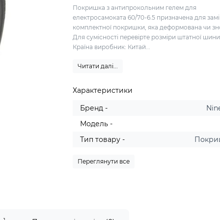
Покришка з антипрокольним гелем для
електросамоката 60/70-6.5 призначена для зам
комплектної покришки, яка деформована чи з
Для сумісності перевірте розміри штатної шин
Країна виробник: Китай...
Читати далі...
Характеристики
Бренд -
Nin
Модель -
Тип товару -
Покри
Переглянути все