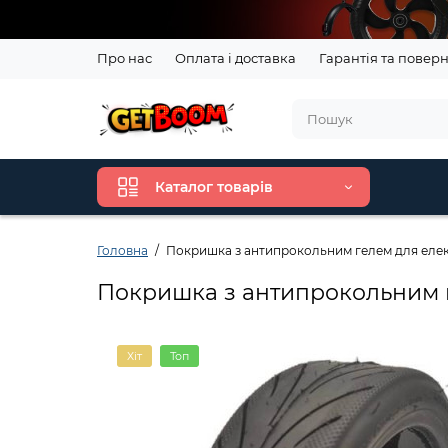
Про нас
Оплата і доставка
Гарантія та повер
Каталог товарів
Головна
Покришка з антипрокольним гелем для елект
Покришка з антипрокольним г
Хіт
Топ