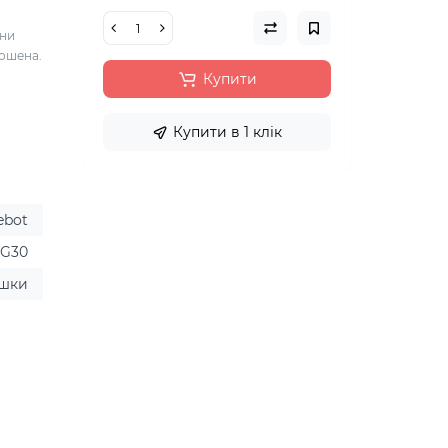
іни
ношена.
и
Купити
Купити в 1 клік
ebot
G30
шки