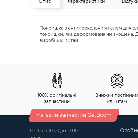
Опис
Характеристики
Відгук
Покришка з антипрокольним гелем для еле
покришки, яка деформована чи зношена. Д
виробник: Китай
100% оригінальні
Знижки постійни
запчастини
клієнтам
Магазин запчастин GetBoom
Особис
Пн-Пт з 10:00 до 17:00,