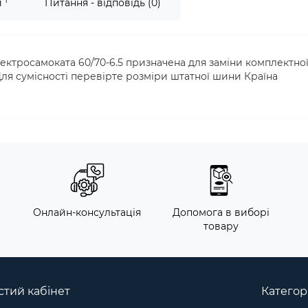
1
и
Питання - відповідь (0)
ктросамоката 60/70-6.5 призначена для заміни комплектно
ля сумісності перевірте розміри штатної шини Країна
м
Онлайн-консультація
Допомога в виборі
товару
тий кабінет
Категорі