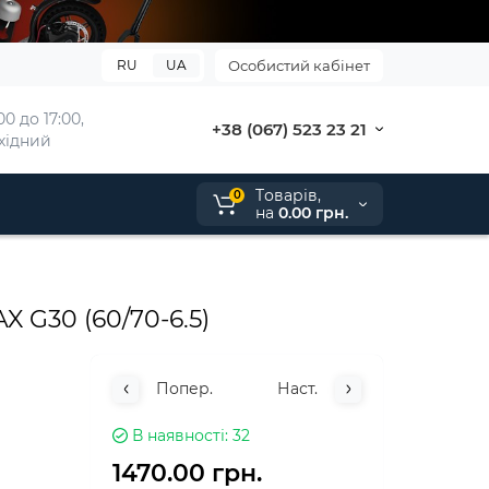
RU
UA
Особистий кабінет
0 до 17:00, 
+38 (067) 523 23 21
ихідний
Tоварів,
0
на
0.00 грн.
 G30 (60/70-6.5)
Попер.
Наст.
В наявності
32
1470.00 грн.