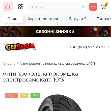
0
0
Опис
Характеристики
Відгуки
Питання
+38 (067) 523 23 21
Головна
Антипрокольна покришка електросамоката 10*3
Антипрокольна покришка
електросамоката 10*3
Акція
Хіт
Топ