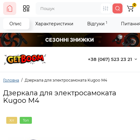
0
1
Опис
Характеристики
Відгуки
Питання 
+38 (067) 523 23 21
Головна
Дзеркала для электросамоката Kugoo M4
Дзеркала для электросамоката
Kugoo M4
Хіт
Топ