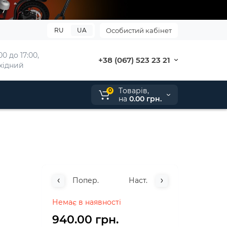
RU
UA
Особистий кабінет
0 до 17:00, 
+38 (067) 523 23 21
ихідний
Tоварів,
0
на
0.00 грн.
Попер.
Наст.
Немає в наявності
940.00 грн.