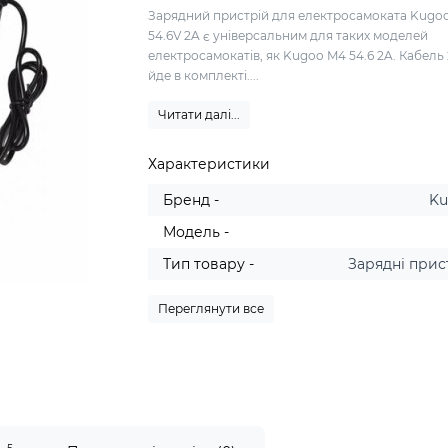
Зарядний пристрій для електросамоката Kugo
54.6V 2A є універсальним для таких моделей
електросамокатів, як Kugoo M4 54.6 2A. Кабель 
йде в комплекті....
Читати далі...
Характеристики
Бренд -
K
Модель -
Тип товару -
Зарядні прис
Переглянути все