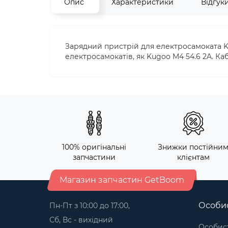
Опис
Характеристики
Відгук
Зарядний пристрій для електросамоката K
електросамокатів, як Kugoo M4 54.6 2A. Каб
100% оригінальні
Знижки постійни
запчастини
клієнтам
Магазин запчастин GetBoom
Особис
Пн-Пт з 10:00 до 17:00,
Сб, Вс - вихідний
Особист