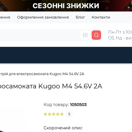
нення
Оформлення замовлення
Блог
Контакти
Пн-Пт з 10:0
Сб, Нд - в
трій для електросамоката Kugoo M4 54.6V 2A
росамоката Kugoo M4 54.6V 2A
Код товару:
1050503
5
Скорочений опис