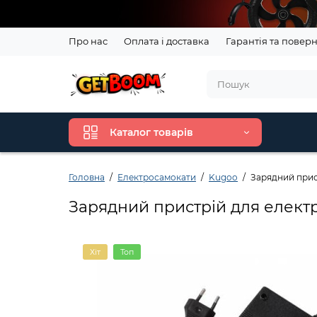
Про нас
Оплата і доставка
Гарантія та повер
Каталог товарів
Головна
Електросамокати
Kugoo
Зарядний прис
Зарядний пристрій для елект
Хіт
Топ