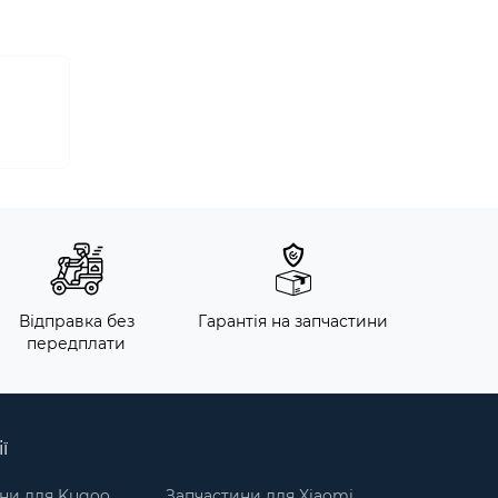
Відправка без
Гарантія на запчастини
передплати
ї
ни для Kugoo
Запчастини для Xiaomi