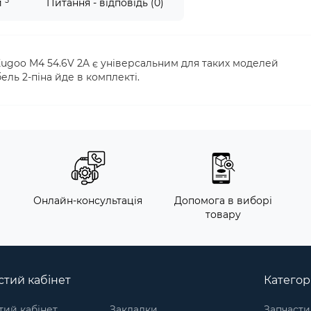
5
и
Питання - відповідь (0)
ugoo M4 54.6V 2A є універсальним для таких моделей
ель 2-піна йде в комплекті.
м
Онлайн-консультація
Допомога в виборі
товару
тий кабінет
Категорі
ий кабінет
Закладки
Запчасти