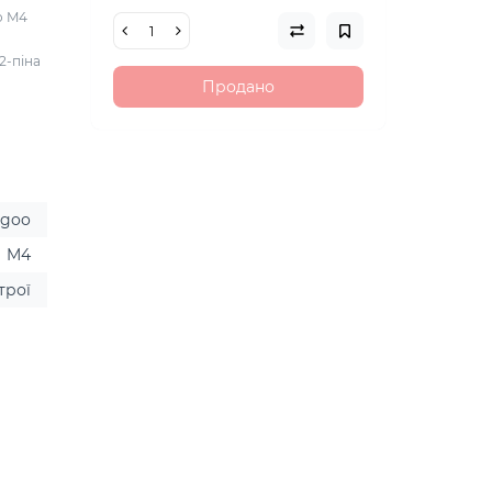
o M4
2-піна
Продано
ugoo
M4
трої