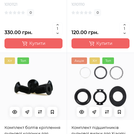
10101121
10101110
0
0
330.00 грн.
120.00 грн.
Купити
Купити
Хіт
Топ
Акція
Хіт
Топ
Комплект болтів кріплення
Комплект підшипників
рульової колонки для
рульової вилки для Xiaomi