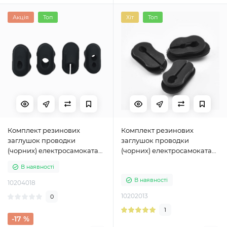
Акція
Топ
Хіт
Топ
Комплект резинових
Комплект резинових
заглушок проводки
заглушок проводки
(чорних) електросамоката
(чорних) електросамоката
Ninebot F30 , F40
Ninebot MAX G30
В наявності
В наявності
10204018
10202013
0
1
-17 %