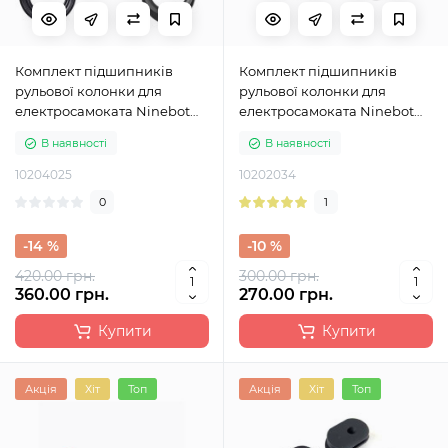
Комплект підшипників
Комплект підшипників
рульової колонки для
рульової колонки для
електросамоката Ninebot
електросамоката Ninebot
F20/F30/F40
MAX G30
В наявності
В наявності
10204025
10202034
0
1
-14 %
-10 %
420.00 грн.
300.00 грн.
360.00 грн.
270.00 грн.
Купити
Купити
Акція
Хіт
Топ
Акція
Хіт
Топ