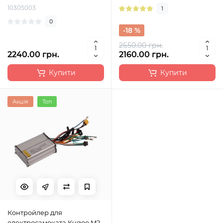
10305003
1
0
-18 %
2650.00 грн.
2240.00 грн.
2160.00 грн.
Купити
Купити
Акція
Топ
Контройлер для
електросамоката Kugoo M2