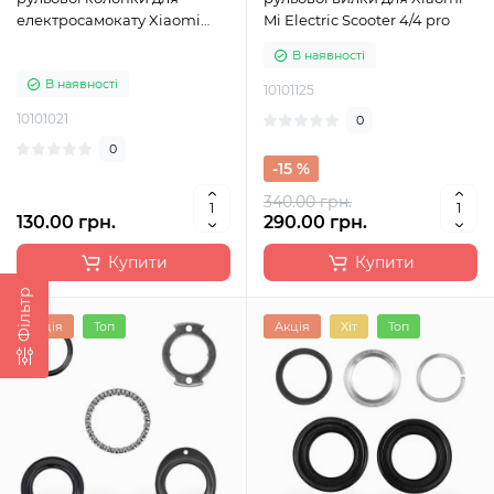
електросамокату Xiaomi
Mi Electric Scooter 4/4 pro
M365 Pro, M365 Pro 2, 1S, Lite
В наявності
В наявності
10101125
10101021
0
0
-15 %
340.00 грн.
130.00 грн.
290.00 грн.
Купити
Купити
Фільтр
Акція
Топ
Акція
Хіт
Топ