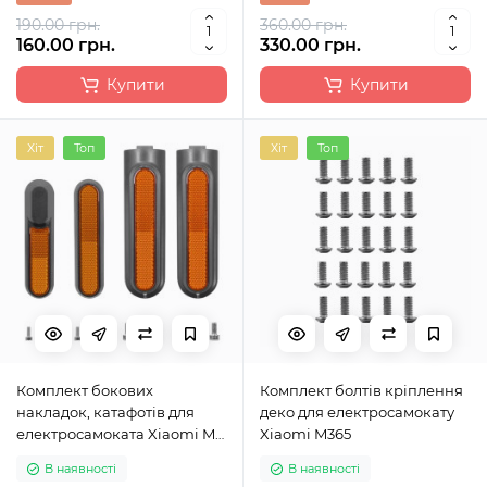
190.00 грн.
360.00 грн.
160.00 грн.
330.00 грн.
Купити
Купити
Хіт
Топ
Хіт
Топ
Комплект бокових
Комплект болтів кріплення
накладок, катафотів для
деко для електросамокату
електросамоката Xiaomi Mi
Xiaomi M365
4
В наявності
В наявності