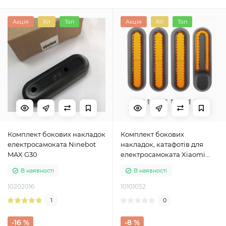
Акція
Хіт
Топ
Акція
Хіт
Топ
Комплект бокових накладок
Комплект бокових
електросамоката Ninebot
накладок, катафотів для
MAX G30
електросамоката Xiaomi
M365 Pro 2, 1S, Lite
В наявності
В наявності
10202016
10101052
1
0
-16 %
-8 %