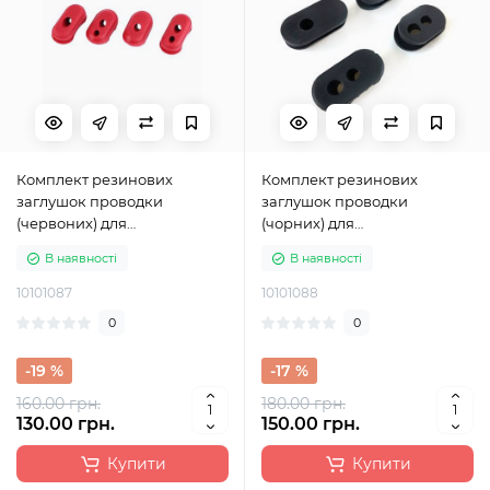
Комплект резинових
Комплект резинових
заглушок проводки
заглушок проводки
(червоних) для
(чорних) для
електросамоката Xiaomi
електросамоката Xiaomi
В наявності
В наявності
M365, M3650 Pro, M365 Pro 2,
M365, M3650 Pro, M365 Pro 2,
1S, Lite
1S, Lite
10101087
10101088
0
0
-19 %
-17 %
160.00 грн.
180.00 грн.
130.00 грн.
150.00 грн.
Купити
Купити