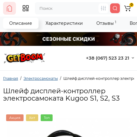
0
1
Описание
Характеристики
Отзывы
Во
+38 (067) 523 23 21
Главная
Электросамокаты
Шлейф дисплей-контроллер электроса
Шлейф дисплей-контроллер
электросамоката Kugoo S1, S2, S3
Акция
Хит
Топ