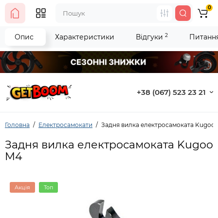
0
2
Опис
Характеристики
Відгуки
Питання 
+38 (067) 523 23 21
Головна
Електросамокати
Задня вилка електросамоката Kugoo
Задня вилка електросамоката Kugoo
M4
Акція
Топ